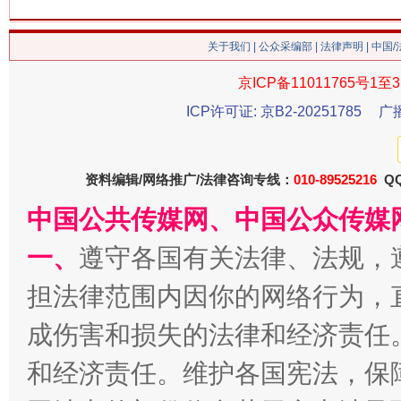
关于我们
|
公众采编部
|
法律声明
| 中国
京ICP备11011765号1至3
ICP许可证: 京B2-20251785
广
生
“刷贴”乱象丛生
资料编辑/网络推广/法律咨询专线：
010-89525216
QQ
中国公共传媒网、中国公众传媒
一、
遵守各国有关法律、法规，
担法律范围内因你的网络行为，
成伤害和损失的法律和经济责任
和经济责任。维护各国宪法，保
揭批美国五大"原罪"
"炒