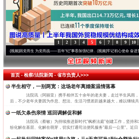
1
2
3
4
5
6
7
8
9
10
视频]
因党而生 为党而战——百年“纪”事⑧加强纪律..
·[视频]
牢记初心使命 奋进复兴征程丨
首页
- 检察/法院新闻 -
省市负责人>>>
半生相守，一别两宽：这场老年离婚案温情落幕
法院讯（阿丽亚）携手相伴五十余年的老夫妻，走过半生风雨，
后，不少老年夫妻因为作息、想法、生活习惯差距越来越大，难以继续共同
一纸欠条伤亲情 巡回调解促和解
法院讯（蔡敏）为持续推进新时代"枫桥法庭"创建工作，坚持和发
纷化解在基层、化解在萌芽，切实打通司法便民服务"最后一公里"。近日，