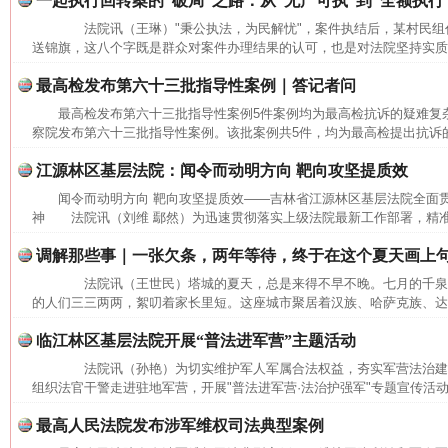
一起执行回转案的“破局”之路：从“无产可执”到“全额执行
网上购药对药下症？
法院讯（王琳）"秉公执法，为民解忧"，案件执结后，某村民组
送锦旗，这八个字既是群众对案件办理结果的认可，也是对法院坚持实质化
最高检发布第六十三批指导性案例｜答记者问
最高检发布第六十三批指导性案例5件案例均为最高检抗诉的疑难
察院发布第六十三批指导性案例。该批案例共5件，均为最高检提出抗诉的
江源林区基层法院：闻令而动明方向 靶向攻坚提质效
闻令而动明方向 靶向攻坚提质效——吉林省江源林区基层法院全面
神 法院讯（刘维 鄢然）为迅速贯彻落实上级法院最新工作部署，精准
调解那些事｜一张欠条，两年等待，终于在这个夏天画上
这是一记警钟！
谢
法院讯（王世民）塔城的夏天，总是来得不早不晚。七月的千泉
的人们三三两两，絮叨着家长里短。这座城市聚居着汉族、哈萨克族、达斡
临江林区基层法院开展“普法进军营”主题活动
法院讯（孙艳）为切实维护军人军属合法权益，夯实军营法治建
组织法官干警走进驻地军营，开展"普法进军营·法治护强军"专题宣传活动
最高人民法院发布涉军维权司法典型案例