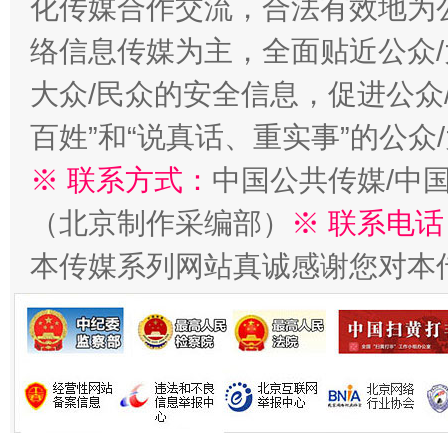
化传媒合作交流，合法有效地为公
络信息传媒为主，全面贴近公众/
大众/民众的安全信息，促进公众
生
百姓”和“说真话、重实事”的公众
“刷贴”乱象丛生
※ 联系方式：
中国公共传媒/中
（北京制作采编部）
※ 联系电话
本传媒系列网站真诚感谢您对本
揭批美国五大"原罪"
"炒