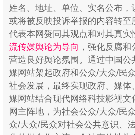
姓名、地址、单位、实名公布，让
今
在谋一域中谋全局
或将被反映投诉举报的内容转至
代表本网赞同其观点和对其真实
流传媒舆论为导向
，强化反腐和
营造良好舆论氛围。通过中国公共
媒网站架起政府和公众/大众/民
社会发展，最终实现政府、媒体、
习近平的博鳌关键词
媒网站结合现代网络科技影视文
魏明亮
网主阵地，为社会公众/大众/民
众/大众/民众对社会公共意识、