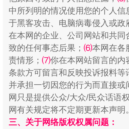
中所列明的情况使用您的个人信
站台名比不上好声名
于黑客攻击、电脑病毒侵入或政
在本网的企业、公司网站和共同
致的任何事态后果；
⑹
本网在各
责情形；
⑺
你在本网站留言的内
条款方可留言和反映投诉报料等
并承担一切因您的行为而直接或
网只是提供公众/大众/民众话语
漫山遍野的桃花与雪山、麦地、白藏房
除了
网有关规定将不定期更新本声明
三、关于网络版权权属问题：