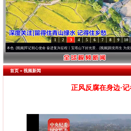
1
2
3
4
5
6
7
8
9
10
视频]
牢记初心使命 奋进复兴征程丨宝塔山下好光景..
·[视频]
因党而生 为党而战——百年
首页
»
视频新闻
正风反腐在身边·记